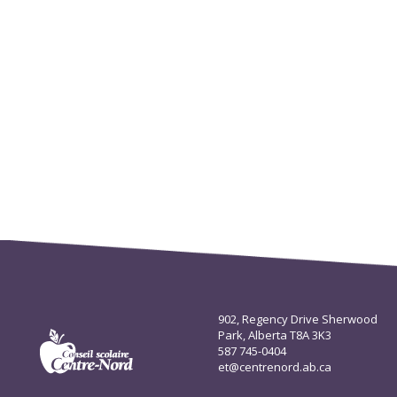
902, Regency Drive Sherwood
Park, Alberta T8A 3K3
587 745-0404
et@centrenord.ab.ca